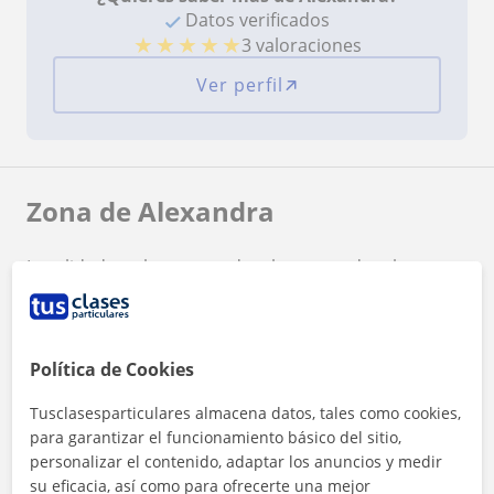
Datos verificados
★
★
★
★
★
3 valoraciones
Ver perfil
Zona de Alexandra
Localidades a las que se desplaza para dar clase
Sondika
Loiu
Etxebarri, Anteiglesia de San Esteban-Etxebarri
Política de Cookies
Do
Bilbao
Tusclasesparticulares almacena datos, tales como cookies,
para garantizar el funcionamiento básico del sitio,
personalizar el contenido, adaptar los anuncios y medir
+
−
su eficacia, así como para ofrecerte una mejor