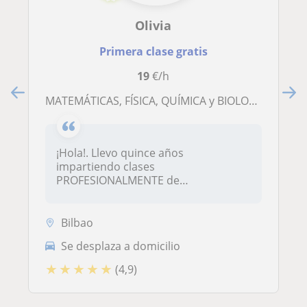
Olivia
Primera clase gratis
19
€/h
MATEMÁTICAS, FÍSICA, QUÍMICA y BIOLOGÍA -On Line y Presencial
¡Hola!. Llevo quince años
impartiendo clases
PROFESIONALMENTE de
Matemáticas, Quimi...
Bilbao
Se desplaza a domicilio
★
★
★
★
★
(4,9)