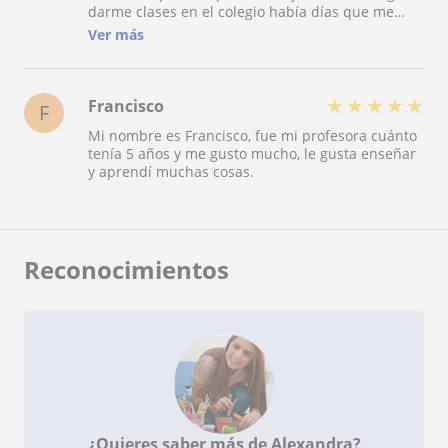
darme clases en el colegio había días que me
cuidaba y me ayudaba con mis tareas en las
Ver más
tardes, estuve con ella hasta mis 6 años
★
★
★
★
★
Francisco
F
Mi nombre es Francisco, fue mi profesora cuánto
tenía 5 años y me gusto mucho, le gusta enseñar
y aprendí muchas cosas.
Reconocimientos
¿Quieres saber más de Alexandra?