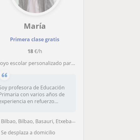
María
Primera clase gratis
18
€/h
poyo escolar personalizado para Primaria
Soy profesora de Educación
Primaria con varios años de
experiencia en refuerzo
escol...
Bilbao, Bilbao, Basauri, Etxebarri, Anteiglesia de San Esteban-Etxebarri Do, Sondika
Se desplaza a domicilio