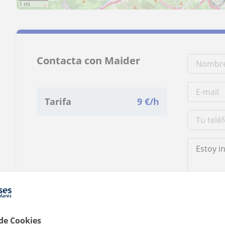
1 mi
Contacta con Maider
Tarifa
9
€/h
Al hacer clic
 de Cookies