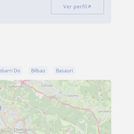
Ver perfil
xebarri Do
Bilbao
Basauri