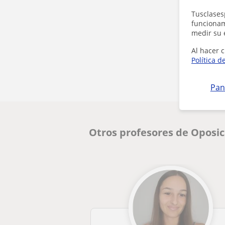
Tusclases
funcionami
medir su 
Al hacer c
Política d
Pan
Otros profesores de Oposic