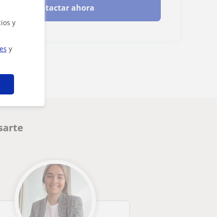
Contactar ahora
ios y
ies
y
sarte