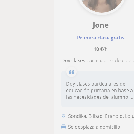
Jone
Primera clase gratis
10
€/h
Doy clases particulares de educación primaria en base a las necesidades del alumno, bien sean de una asignatura en particular o de todas las asignaturas en gen
Doy clases particulares de
educación primaria en base a
las necesidades del alumno,...
Sondika, Bilbao, Erandio, Loi
Se desplaza a domicilio