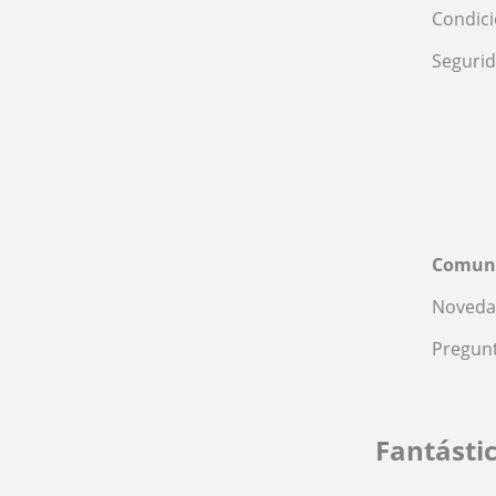
Condic
Seguri
Comun
Noveda
Pregunt
Fantásti