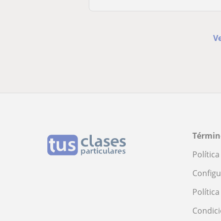
V
Términ
Polític
Configu
Polític
Condici