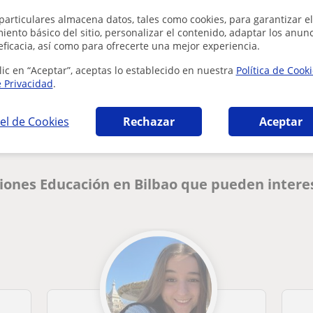
particulares almacena datos, tales como cookies, para garantizar el
ento básico del sitio, personalizar el contenido, adaptar los anunc
eficacia, así como para ofrecerte una mejor experiencia.
lic en “Aceptar”, aceptas lo establecido en nuestra
Política de Cook
¿Hay algún error en este perfil?
Cuéntanos
e Privacidad
.
el de Cookies
Rechazar
Aceptar
iones Educación en Bilbao que pueden intere