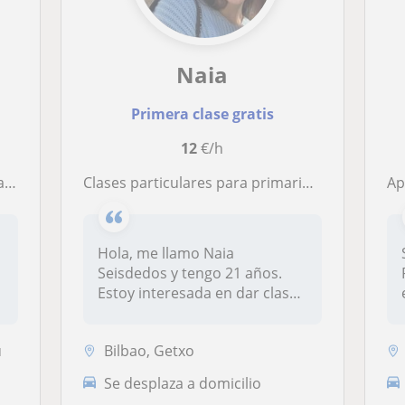
Naia
Primera clase gratis
12
€/h
eral
Clases particulares para primaria y cuidado de niños de 4 a 6 años
A
Hola, me llamo Naia
Seisdedos y tengo 21 años.
Estoy interesada en dar clases
partic...
u
Bilbao, Getxo
Se desplaza a domicilio