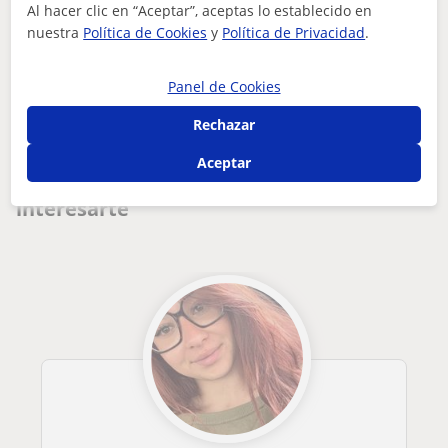
Al hacer clic en “Aceptar”, aceptas lo establecido en
¿Hay algún error en este perfil?
Cuéntanos
nuestra
Política de Cookies
y
Política de Privacidad
.
Tus clases particulares
Inteligencia emocional
Bizkaia
Panel de Cookies
Bilbao
soy una persona empática, motivada, proactiva y perseverante...
Rechazar
Otros profesores de Inteligencia
Aceptar
emocional en Bilbao que pueden
interesarte