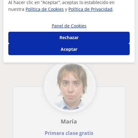
Al hacer clic en “Aceptar”, aceptas lo establecido en
nuestra
Política de Cookies
y
Política de Privacidad
.
Tus clases particulares
A domicilio
Inglés
Bizkaia
persona sin experiencia laboral pero buena con los niños.
Panel de Cookies
Otros profesores de Inglés en Bilbao que
Rechazar
pueden interesarte
Aceptar
María
Primera clase gratis