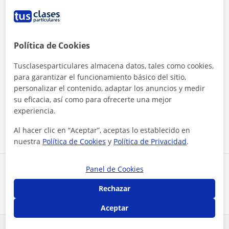
Política de Cookies
Tusclasesparticulares almacena datos, tales como cookies,
para garantizar el funcionamiento básico del sitio,
personalizar el contenido, adaptar los anuncios y medir
Al hacer clic, aceptas nuestro
aviso legal
y de
privacidad
su eficacia, así como para ofrecerte una mejor
experiencia.
Contactar ahora
Al hacer clic en “Aceptar”, aceptas lo establecido en
nuestra
Política de Cookies
y
Política de Privacidad
.
Panel de Cookies
Comparte a este profesor
Rechazar
Aceptar