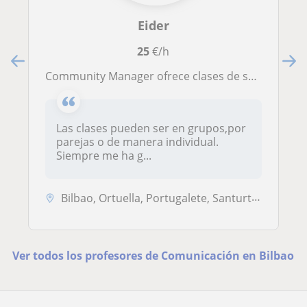
Eider
25
€/h
Community Manager ofrece clases de saber usar a nivel profesional las Redes Sociales, principalmente Instagram y el programa de diseño Canva dirigido a personas de cualquier edad o personas que tengan un pequeño negocio. Las clases pueden ser tanto onlin
Las clases pueden ser en grupos,por
parejas o de manera individual.
Siempre me ha g...
Bilbao, Ortuella, Portugalete, Santurtzi, Zierbena
Ver todos los profesores de Comunicación en Bilbao