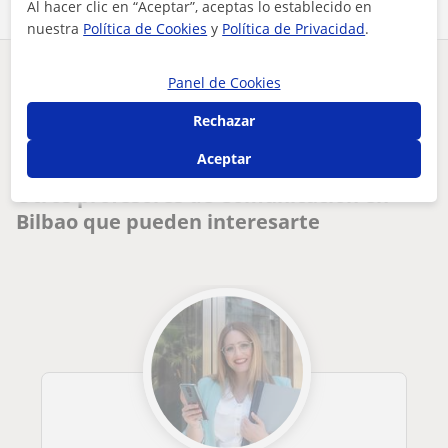
Al hacer clic en “Aceptar”, aceptas lo establecido en
nuestra
Política de Cookies
y
Política de Privacidad
.
¿Hay algún error en este perfil?
Cuéntanos
Panel de Cookies
Rechazar
Tus clases particulares
Comunicación
Bizkaia
Bilbao
profesor en educación, dedicado a guiar a adolescentes y jóv...
Aceptar
Otros profesores de Comunicación en
Bilbao que pueden interesarte