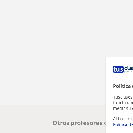
Política
Tusclases
funcionami
medir su 
Al hacer c
Otros profesores de Matem
Política d