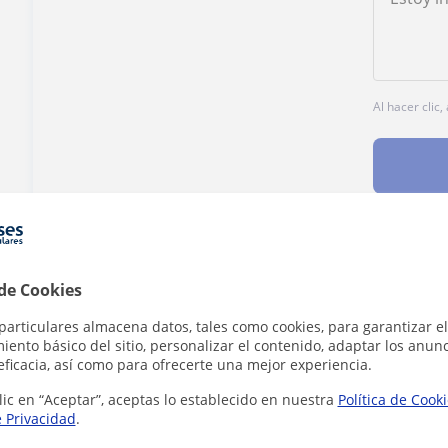
Al hacer clic
¿Hay algún error en este perfil?
Cuéntanos
 de Cookies
particulares almacena datos, tales como cookies, para garantizar el
ento básico del sitio, personalizar el contenido, adaptar los anunc
eficacia, así como para ofrecerte una mejor experiencia.
lic en “Aceptar”, aceptas lo establecido en nuestra
Política de Cook
áticas en Amorebieta-Etxano que pueden in
e Privacidad
.