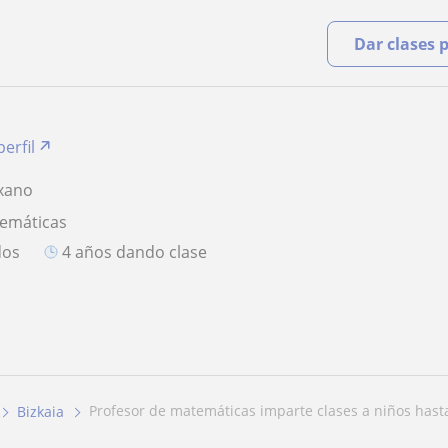
Dar clases 
perfil
xano
temáticas
dos
4 años dando clase
profesor de matemáticas imparte clases a niños hasta
Bizkaia