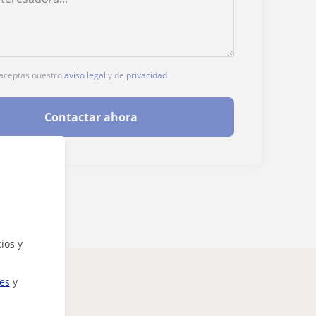
, aceptas nuestro
aviso legal
y de
privacidad
Contactar ahora
ios y
ies
y
teresarte