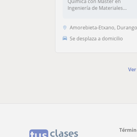
Química con Máster en
Ingeniería de Materiales
Renovables...
Amorebieta-Etxano, Durango, Galdakao, Iurreta, Lem
Se desplaza a domicilio
Ver
Términ