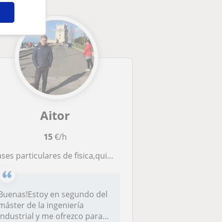
Aitor
15
€/h
ses particulares de fisica,quimica y matemáticas a alumnos de ESO y primaria
Buenas!Estoy en segundo del
máster de la ingeniería
industrial y me ofrezco para