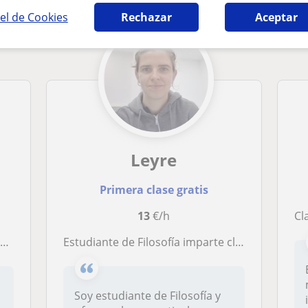
el de Cookies
Rechazar
Aceptar
Leyre
Primera clase gratis
13
€/h
Cla
a
Estudiante de Filosofía imparte clases de bachillerato (principalmente Lengua y Literatura, Historia de España y Filosofía)
Soy estudiante de Filosofía y