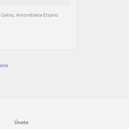
dar...
Getxo, Amorebieta-Etxano
xano
Únete