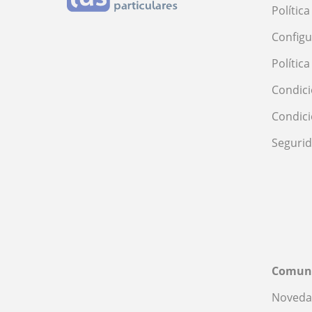
Polític
Configu
Polític
Condici
Condic
Seguri
Comun
Noveda