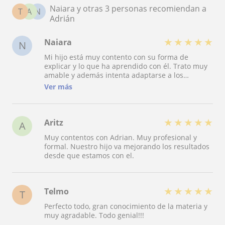
Naiara y otras 3 personas recomiendan a
T
A
N
Adrián
★
★
★
★
★
Naiara
N
Mi hijo está muy contento con su forma de
explicar y lo que ha aprendido con él. Trato muy
amable y además intenta adaptarse a los
posibles cambios horarios que necesitemos. En
Ver más
definitiva, muy buena experiencia
★
★
★
★
★
Aritz
A
Muy contentos con Adrian. Muy profesional y
formal. Nuestro hijo va mejorando los resultados
desde que estamos con el.
★
★
★
★
★
Telmo
T
Perfecto todo, gran conocimiento de la materia y
muy agradable. Todo genial!!!