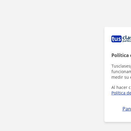
Política
Tusclases
funcionami
medir su 
Al hacer c
Política d
Pan