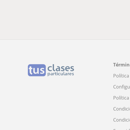
Términ
Polític
Configu
Polític
Condici
Condic