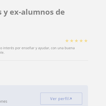
s y ex-alumnos de
★
★
★
★
★
o interés por enseñar y ayudar, con una buena
le.
Ver perfil
iones