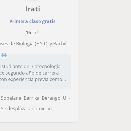
Irati
Primera clase gratis
16
€/h
lases de Biología (E.S.O. y Bachillerato)
Estudiante de Biotecnología
de segundo año de carrera
con experiencia previa como
pr...
Sopelana, Barrika, Berango, Urduliz, Getxo, Plentzia
Se desplaza a domicilio