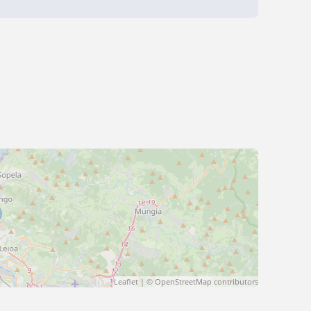
Leaflet
| ©
OpenStreetMap
contributors