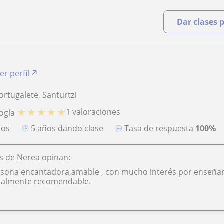
Dar clases 
er perfil
ortugalete, Santurtzi
★
★
★
★
★
1 valoraciones
logía
dos
5 años dando clase
Tasa de respuesta
100%
s de Nerea opinan:
rsona encantadora,amable , con mucho interés por enseñar
talmente recomendable.