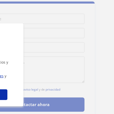
ios y
ies
y
, aceptas nuestro
aviso legal
y de
privacidad
Contactar ahora