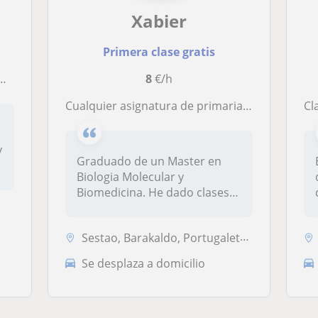
Xabier
Primera clase gratis
8
€/h
Cualquier asignatura de primaria, las tecnico/cientificas de la ESO y las biosanitarias de bachillerato
C
y
Graduado de un Master en
Biologia Molecular y
Biomedicina. He dado clases a
alumnos...
Sestao, Barakaldo, Portugalete, Bilbao, Santurtzi, Getxo
Se desplaza a domicilio