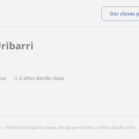
Dar clases 
ribarri
O
dos
2 años dando clase
profesora imparte clases de apoyo escolar a niños desde prim...