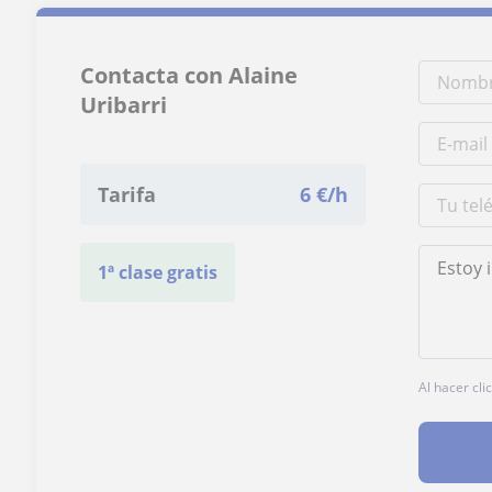
Contacta con Alaine
Uribarri
Tarifa
6
€/h
1ª clase gratis
Al hacer cli