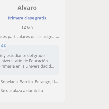
Alvaro
Primera clase gratis
12
€/h
s particulares de las asignaturas que sean necesarias para alumnos de cualquier curso primaria y de 1. y 2. de ESO
Soy estudiante del grado
universitario de Educación
Primaria en la Universidad del
P...
Sopelana, Barrika, Berango, Urduliz
Se desplaza a domicilio