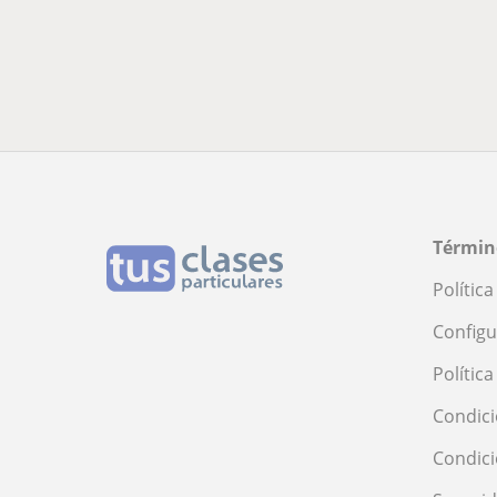
Términ
Polític
Configu
Polític
Condici
Condic