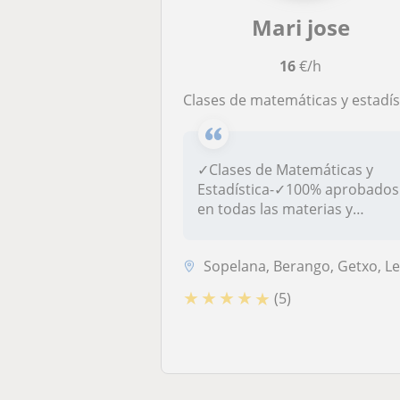
Mari jose
16
€/h
Clases de matemáticas y estadística a domicil
✓Clases de Matemáticas y
Estadística-✓100% aprobados
en todas las materias y
cursos....
Sopelana, Berango, Getxo, Leioa, Bilba
★
★
★
★
★
(5)