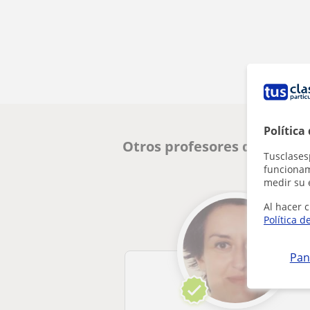
Política
Otros profesores de ESO e
Tusclases
funcionami
medir su 
Al hacer c
Política d
Pan