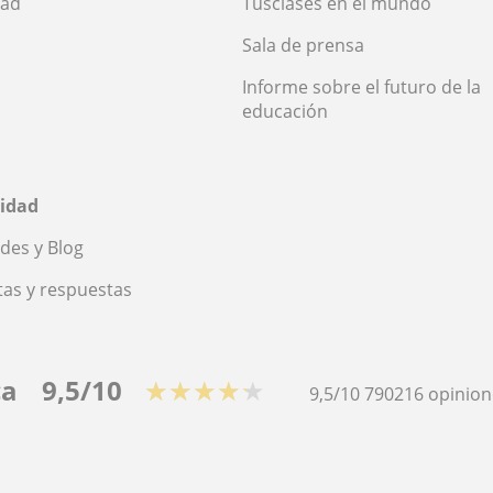
dad
Tusclases en el mundo
Sala de prensa
Informe sobre el futuro de la
educación
idad
des y Blog
as y respuestas
ca
9,5/10
★★★★★
9,5/10
790216
opinion