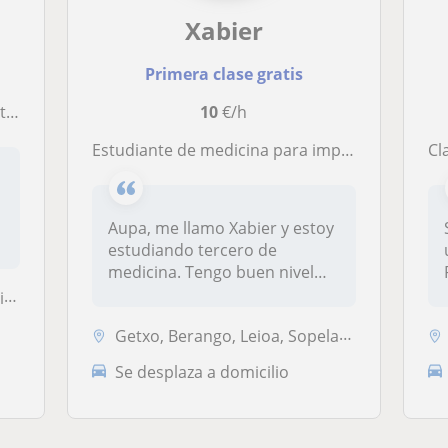
Xabier
Primera clase gratis
io
10
€/h
Estudiante de medicina para impartir clases particulares a domicilio
Clase
Aupa, me llamo Xabier y estoy
estudiando tercero de
medicina. Tengo buen nivel
tanto...
o
Getxo, Berango, Leioa, Sopelana
Se desplaza a domicilio