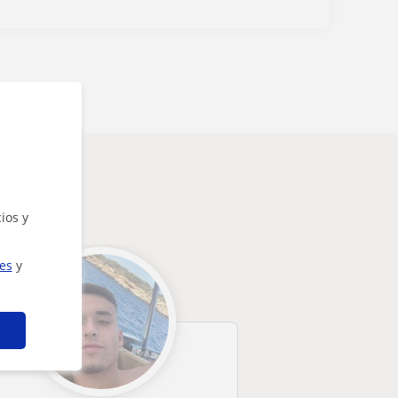
ios y
ies
y