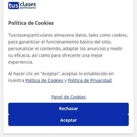
Política de Cookies
Tusclasesparticulares almacena datos, tales como cookies,
para garantizar el funcionamiento básico del sitio,
personalizar el contenido, adaptar los anuncios y medir
su eficacia, así como para ofrecerte una mejor
experiencia.
Al hacer clic en “Aceptar”, aceptas lo establecido en
nuestra
Política de Cookies
y
Política de Privacidad
.
Al hacer clic, aceptas nuestro
aviso legal
y de
privacidad
Panel de Cookies
Contactar ahora
Rechazar
Aceptar