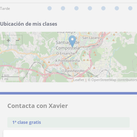
Tarde
Ubicación de mis clases
+
−
2 km
1 mi
Leaflet
| ©
OpenStreetMap
contributors
Contacta con Xavier
1ª clase gratis