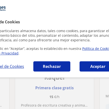
a en Córdoba que pueden interesarte
 de Cookies
particulares almacena datos, tales como cookies, para garantizar el
ento básico del sitio, personalizar el contenido, adaptar los anunc
eficacia, así como para ofrecerte una mejor experiencia.
lic en “Aceptar”, aceptas lo establecido en nuestra
Política de Cook
e Privacidad
.
el de Cookies
Rechazar
Aceptar
Raquel
Primera clase gratis
15
€/h
Profesora de escritura creativa y animación a la lectura, para todos los niveles y todas las edades