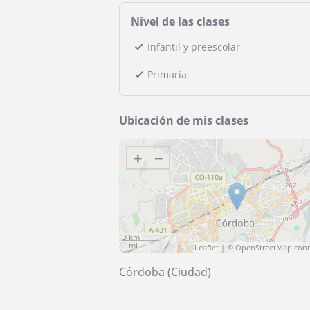
Nivel de las clases
Infantil y preescolar
Primaria
Ubicación de mis clases
+
−
3 km
1 mi
Leaflet
| ©
OpenStreetMap
cont
Córdoba (Ciudad)