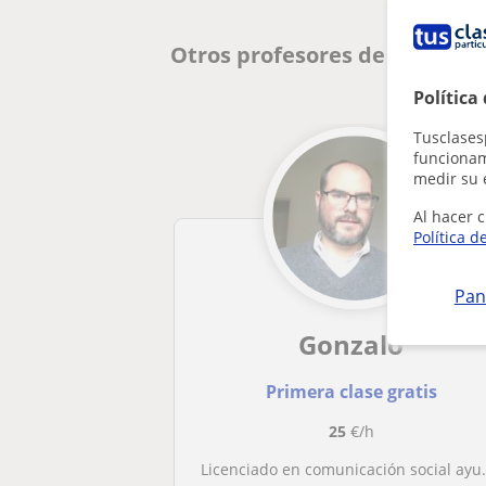
Otros profesores de Escritur
Política
Tusclases
funcionami
medir su 
Al hacer c
Política d
Pan
Gonzalo
Primera clase gratis
25
€/h
Licenciado en comunicación social ayuda a una mejor redacción