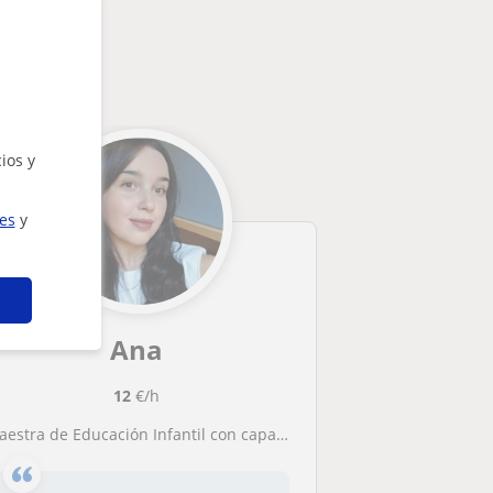
ios y
ies
y
Ana
12
€/h
Maestra de Educación Infantil con capacidad de enseñar y trabajar también con niños y niñas de Educación Primaria.