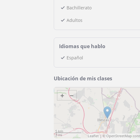
Bachillerato
Adultos
Idiomas que hablo
Español
Ubicación de mis clases
+
−
5 km
3 mi
Leaflet
| ©
OpenStreetMap
cont