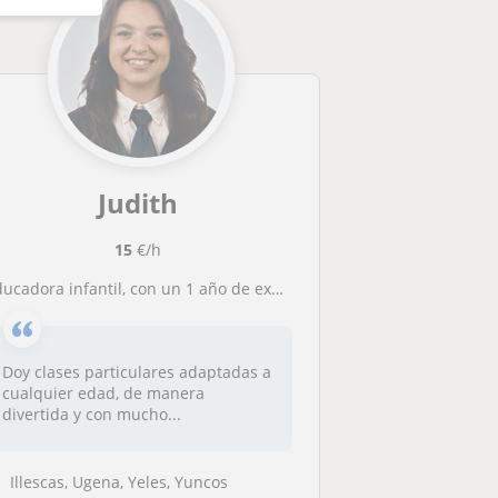
Judith
15
€/h
ucadora infantil, con un 1 año de experiencia y puedo dar cualquier asignatura a niños de entre 3 y 12 años
Doy clases particulares adaptadas a
cualquier edad, de manera
divertida y con mucho...
Illescas, Ugena, Yeles, Yuncos