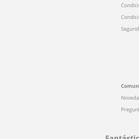
Condici
Condic
Seguri
Comun
Noveda
Pregunt
Fantásti