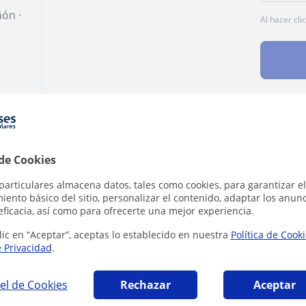
ñón
·
Al hacer cli
Denunciar este perfil
 de Cookies
particulares almacena datos, tales como cookies, para garantizar el
ento básico del sitio, personalizar el contenido, adaptar los anunc
eficacia, así como para ofrecerte una mejor experiencia.
lic en “Aceptar”, aceptas lo establecido en nuestra
Política de Cook
 que pueden interesarte
e Privacidad
.
el de Cookies
Rechazar
Aceptar