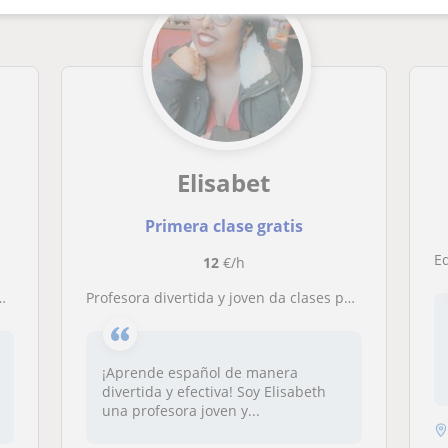
Elisabet
Primera clase gratis
Ed
12
€/h
Profesora divertida y joven da clases particulares de idioma español a niños extranjeros edad compredidas entres los 6 y 12 años de edad aprenderemos el idioma de forma divertida para aprender de forma rápida .JUGANDO Y LEYENDO SE CRECE APRENDIENDO
¡Aprende español de manera
divertida y efectiva! Soy Elisabeth
una profesora joven y...