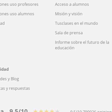
ones uso profesores
Acceso a alumnos
iones uso alumnos
Misión y visión
dad
Tusclases en el mundo
Sala de prensa
Informe sobre el futuro de la
educación
idad
des y Blog
as y respuestas
ca
9,5/10
★★★★★
9,5/10
790026
opinion