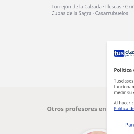
Torrejón de la Calzada
·
Illescas
·
Gri
Cubas de la Sagra
·
Casarrubuelos
Política
Tusclases
funcionami
medir su 
Al hacer c
Otros profesores en Illescas
Política d
Pan