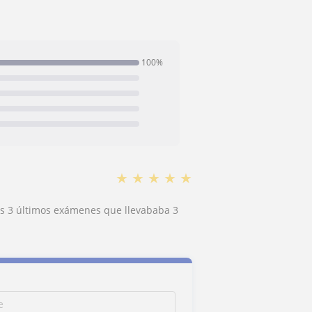
100%
★
★
★
★
★
los 3 últimos exámenes que llevababa 3