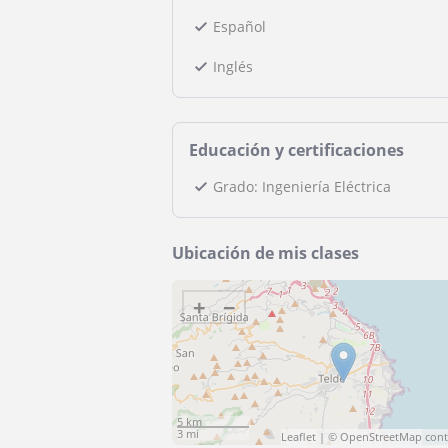
Español
Inglés
Educación y certificaciones
Grado: Ingeniería Eléctrica
Ubicación de mis clases
+
−
5 km
3 mi
Leaflet
| ©
OpenStreetMap
cont