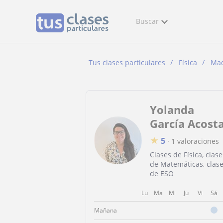
Buscar
Tus clases particulares
Física
Mad
Yolanda
García Acost
★
5
·
1 valoraciones
Clases de Física, clase
de Matemáticas, clas
de ESO
Lu
Ma
Mi
Ju
Vi
Sá
Mañana