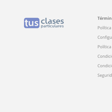
Términ
Polític
Configu
Polític
Condici
Condic
Seguri