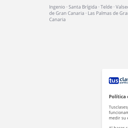
Ingenio
·
Santa Brígida
·
Telde
·
Valse
de Gran Canaria
·
Las Palmas de Gra
Canaria
Política
Tusclases
funcionami
medir su 
Al hacer c