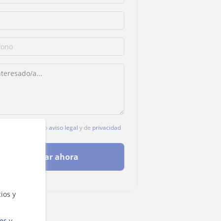
c, aceptas nuestro
aviso legal
y de
privacidad
Contactar ahora
ios y
ies
y