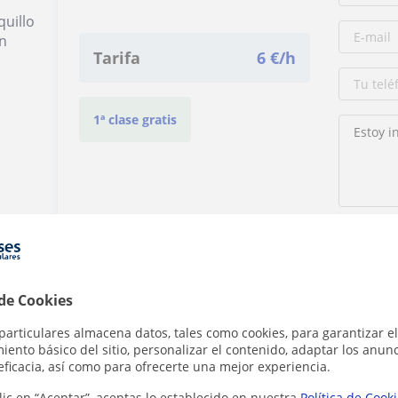
quillo
n
Tarifa
6
€/h
1ª clase gratis
Al hacer cli
 de Cookies
particulares almacena datos, tales como cookies, para garantizar el
ento básico del sitio, personalizar el contenido, adaptar los anunc
eficacia, así como para ofrecerte una mejor experiencia.
Denunciar este perfil
lic en “Aceptar”, aceptas lo establecido en nuestra
Política de Cook