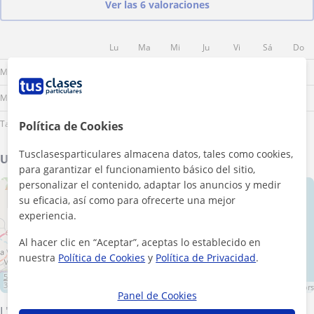
Ver las 6 valoraciones
Lu
Ma
Mi
Ju
Vi
Sá
Do
Mañana
Mediodía
Tarde
Política de Cookies
Tusclasesparticulares almacena datos, tales como cookies,
Ubicación de mis clases
para garantizar el funcionamiento básico del sitio,
personalizar el contenido, adaptar los anuncios y medir
+
−
su eficacia, así como para ofrecerte una mejor
experiencia.
Al hacer clic en “Aceptar”, aceptas lo establecido en
nuestra
Política de Cookies
y
Política de Privacidad
.
5 km
3 mi
Leaflet
| ©
OpenStreetMap
contributors
Panel de Cookies
L'Alfàs del Pi
·
Benidorm