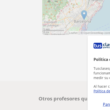
+
−
5 km
3 mi
Leaflet
| ©
OpenStreetMap
cont
Política
Tusclases
funcionami
medir su 
Al hacer c
Política d
Otros profesores que pueden
Pan