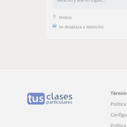
derecho y ade en inglés...
Online
Se desplaza a domicilio
Términ
Polític
Configu
Polític