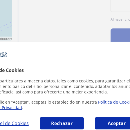
Al hacer cli
ributors
 de Cookies
Denunciar este perfil
particulares almacena datos, tales como cookies, para garantizar el
ento básico del sitio, personalizar el contenido, adaptar los anunc
eficacia, así como para ofrecerte una mejor experiencia.
lic en “Aceptar”, aceptas lo establecido en nuestra
Política de Cook
e Privacidad
.
 interesarte
el de Cookies
Rechazar
Aceptar