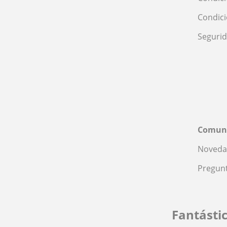
Condic
Seguri
Comun
Noveda
Pregunt
Fantásti