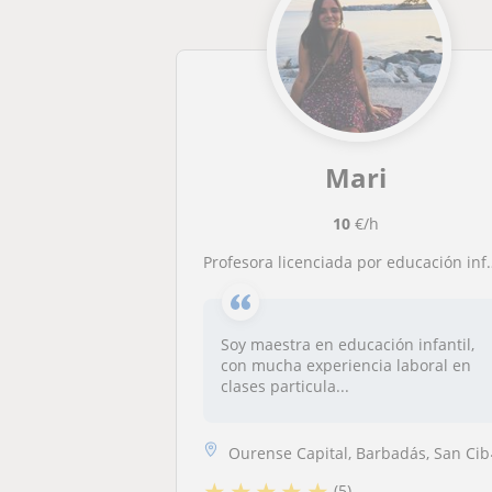
Mari
10
€/h
Profesora licenciada por educación infantil y con amplia experiencia en clases particulares y apoyo en primaria imparte refuerzo y apoyo educativo así como preparación de exámenes y ayuda con deberes
Soy maestra en educación infantil,
con mucha experiencia laboral en
clases particula...
Ourense Capital, Barbadás, San Cibrao Das Viñas
★
★
★
★
★
(5)