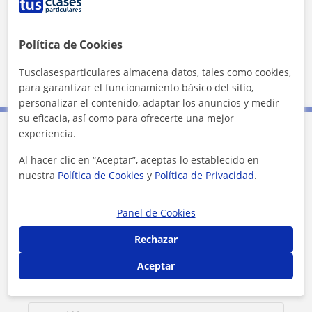
Política de Cookies
Tusclasesparticulares almacena datos, tales como cookies,
2 km
1 mi
Leaflet
| ©
OpenStreetMap
contributors
para garantizar el funcionamiento básico del sitio,
personalizar el contenido, adaptar los anuncios y medir
su eficacia, así como para ofrecerte una mejor
experiencia.
Contacta con Sandra
Al hacer clic en “Aceptar”, aceptas lo establecido en
nuestra
Política de Cookies
y
Política de Privacidad
.
Tarifa
12
€/h
Panel de Cookies
Rechazar
Aceptar