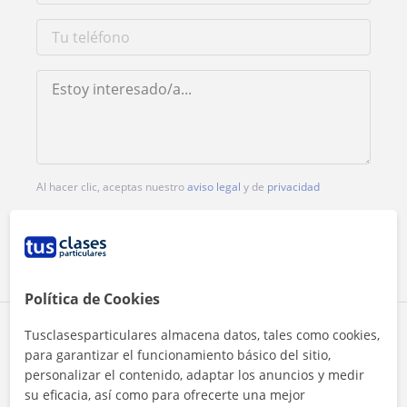
Al hacer clic, aceptas nuestro
aviso legal
y de
privacidad
Contactar ahora
Política de Cookies
Comparte a este profesor
Tusclasesparticulares almacena datos, tales como cookies,
para garantizar el funcionamiento básico del sitio,
personalizar el contenido, adaptar los anuncios y medir
su eficacia, así como para ofrecerte una mejor