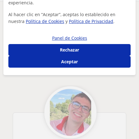
experiencia.
¿Hay algún error en este perfil?
Cuéntanos
Al hacer clic en “Aceptar”, aceptas lo establecido en
nuestra
Política de Cookies
y
Política de Privacidad
.
Tus clases particulares
Español para extranjeros
Zamora
doy clases particulares de español,árabe francés
Porto
Panel de Cookies
Otros profesores de Español para
Rechazar
extranjeros en Porto que pueden
Aceptar
interesarte