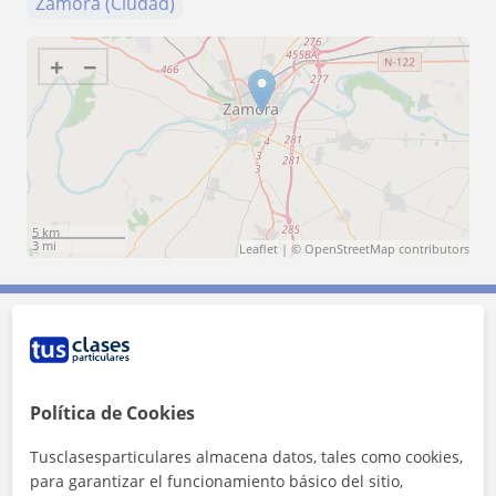
Zamora (Ciudad)
+
−
5 km
3 mi
Leaflet
| ©
OpenStreetMap
contributors
Contacta con Ani
Tarifa
8
€/h
Política de Cookies
Tusclasesparticulares almacena datos, tales como cookies,
1ª clase gratis
para garantizar el funcionamiento básico del sitio,