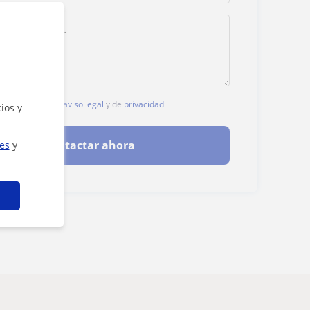
, aceptas nuestro
aviso legal
y de
privacidad
ios y
Contactar ahora
ies
y