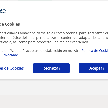
1ª clase gratis
 de Cookies
particulares almacena datos, tales como cookies, para garantizar el
Al hacer clic
ento básico del sitio, personalizar el contenido, adaptar los anunc
eficacia, así como para ofrecerte una mejor experiencia.
lic en “Aceptar”, aceptas lo establecido en nuestra
Política de Cook
e Privacidad
.
el de Cookies
Rechazar
Aceptar
¿Hay algún error en este perfil?
Cuéntanos