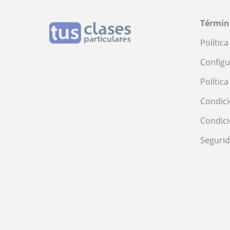
Términ
Polític
Configu
Polític
Condici
Condic
Seguri