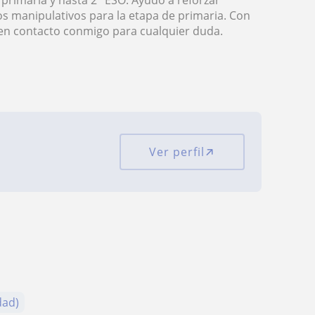
primaria y hasta 2° ESO. Ayudo a reforzar
os manipulativos para la etapa de primaria. Con
 en contacto conmigo para cualquier duda.
Ver perfil
dad)