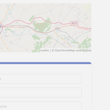
Leaflet
| ©
OpenStreetMap
contributors