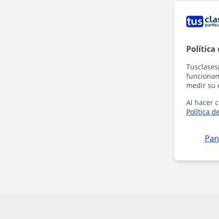
Política
Tusclases
funcionami
medir su 
Al hacer c
Política d
Pan