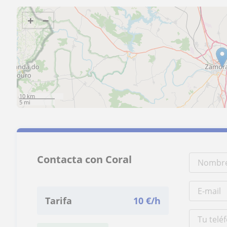
+
−
10 km
5 mi
Contacta con Coral
Tarifa
10
€/h