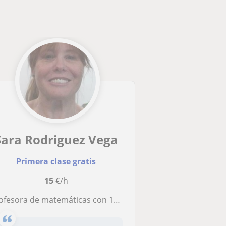
Sara Rodriguez Vega
Primera clase gratis
15
€/h
esora de matemáticas con 18 años de experiencia en educación secundaria y bachillerato