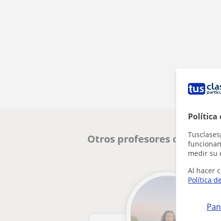
Política
Tusclases
Otros profesores de Matem
funcionami
medir su 
Al hacer c
Política d
Pan