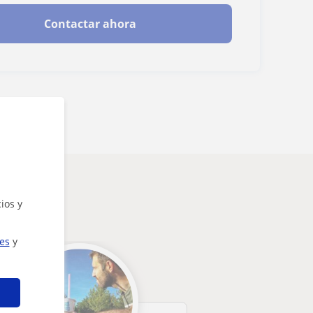
Contactar ahora
ios y
ies
y