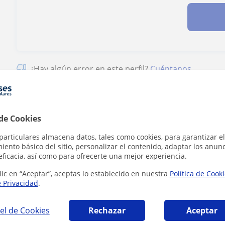
¿Hay algún error en este perfil?
Cuéntanos
 de Cookies
particulares almacena datos, tales como cookies, para garantizar el
áticas en Porto que pueden interesarte
ento básico del sitio, personalizar el contenido, adaptar los anunc
eficacia, así como para ofrecerte una mejor experiencia.
lic en “Aceptar”, aceptas lo establecido en nuestra
Política de Cook
e Privacidad
.
el de Cookies
Rechazar
Aceptar