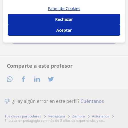
Panel de Cookies
Al hacer clic, aceptas nuestro
aviso legal
y de
privacidad
Rechazar
Aceptar
Contactar ahora
Comparte a este profesor
¿Hay algún error en este perfil?
Cuéntanos
Tus clases particulares
Pedagogía
Zamora
Asturianos
titulada en pedagogía con más de 3 años de experiencia, y co...