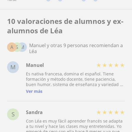
10 valoraciones de alumnos y ex-
alumnos de Léa
Manuel y otras 9 personas recomiendan a
A
S
M
Léa
★
★
★
★
★
Manuel
M
Es nativa francesa, domina el español. Tiene
formación y método docente, tiene paciencia,
buen humor, sistema de enseñanza y variedad de
recursos. Esta capacitada para adaptarse al nivel
Ver más
del estudiante para hacerlo progresar. Tiene las
ideas claras y se explica con sencillez y claridad.
Si un familiar o un amigo me pidiera mi opinion
para aprender francés, mi respuesta sería muy
★
★
★
★
★
Sandra
S
clara: "Busca a Léa, me lo agradecerás"
Con Léa es muy fácil aprender francés se adapta
a tu nivel y hace las clases muy entretenidas. Yo
empecé de cero con ella hace 9 meses y ya puedo