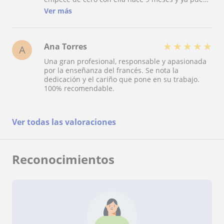
hablar un poco. También da clases a mi hijo y
Ver más
está muy contento. Hace juegos y siempre se
interesa por que entiendas todo y avances. Sin
dudarlo la recomiendo para todos los niveles.
★
★
★
★
★
Ana Torres
A
Una gran profesional, responsable y apasionada
por la enseñanza del francés. Se nota la
dedicación y el cariño que pone en su trabajo.
100% recomendable.
Ver todas las valoraciones
Reconocimientos