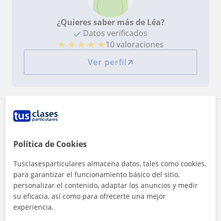
¿Quieres saber más de Léa?
Datos verificados
★
★
★
★
★
10 valoraciones
Ver perfil
Zona de Léa
Localidades a las que se desplaza para dar clase
Política de Cookies
Zaragoza (Ciudad)
Tusclasesparticulares almacena datos, tales como cookies,
para garantizar el funcionamiento básico del sitio,
personalizar el contenido, adaptar los anuncios y medir
+
−
su eficacia, así como para ofrecerte una mejor
experiencia.