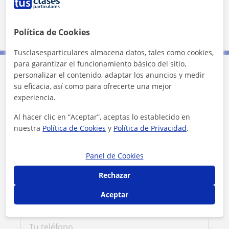
1 km
Política de Cookies
3000 ft
Leaflet
| ©
OpenStreetMap
contributors
Tusclasesparticulares almacena datos, tales como cookies,
para garantizar el funcionamiento básico del sitio,
personalizar el contenido, adaptar los anuncios y medir
Contacta con Rut
su eficacia, así como para ofrecerte una mejor
experiencia.
Tarifa
13
€/h
Al hacer clic en “Aceptar”, aceptas lo establecido en
nuestra
Política de Cookies
y
Política de Privacidad
.
1ª clase gratis
Panel de Cookies
Rechazar
Aceptar