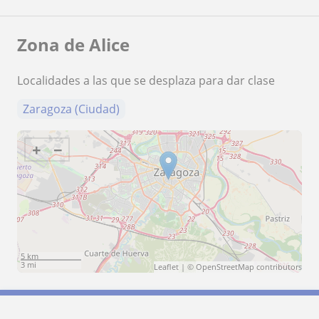
Zona de Alice
Localidades a las que se desplaza para dar clase
Zaragoza (Ciudad)
+
−
5 km
3 mi
Leaflet
| ©
OpenStreetMap
contributors