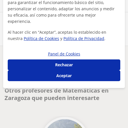
para garantizar el funcionamiento básico del sitio,
personalizar el contenido, adaptar los anuncios y medir
su eficacia, así como para ofrecerte una mejor
experiencia.
Comparte a este profesor
Al hacer clic en “Aceptar”, aceptas lo establecido en
nuestra
Política de Cookies
y
Política de Privacidad
.
Panel de Cookies
¿Hay algún error en este perfil?
Cuéntanos
Rechazar
Tus clases particulares
Matemáticas
Zaragoza
Aceptar
clases de matemáticas para alumnos de eso
Otros profesores de Matemáticas en
Zaragoza que pueden interesarte