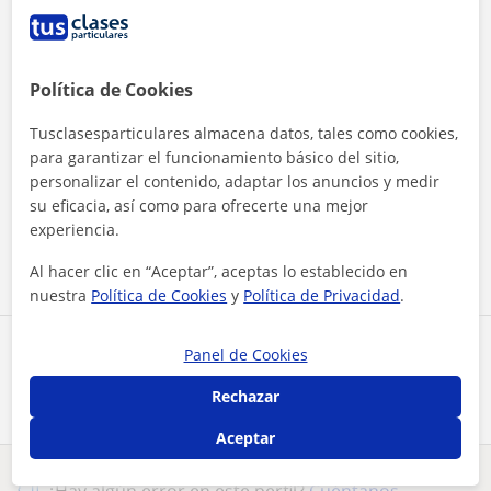
Política de Cookies
Tusclasesparticulares almacena datos, tales como cookies,
para garantizar el funcionamiento básico del sitio,
Al hacer clic, aceptas nuestro
aviso legal
y de
privacidad
personalizar el contenido, adaptar los anuncios y medir
su eficacia, así como para ofrecerte una mejor
experiencia.
Contactar ahora
Al hacer clic en “Aceptar”, aceptas lo establecido en
nuestra
Política de Cookies
y
Política de Privacidad
.
Comparte a este profesor
Panel de Cookies
Rechazar
Aceptar