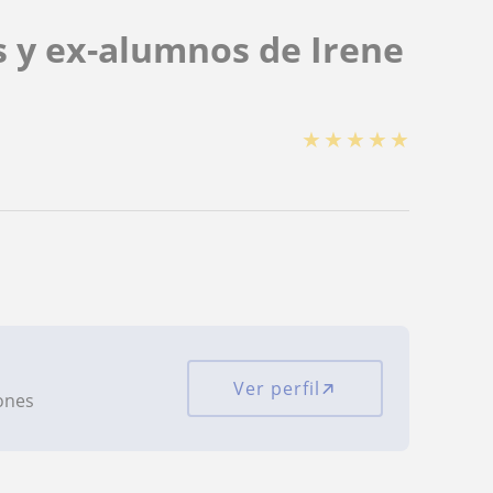
s y ex-alumnos de Irene
★
★
★
★
★
Ver perfil
iones