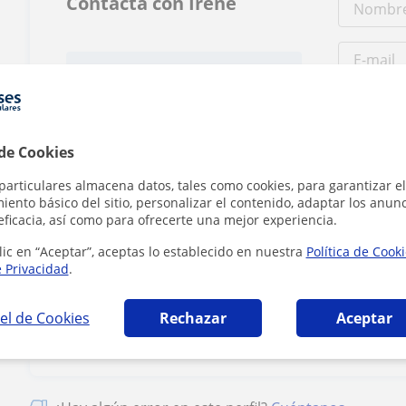
Contacta con Irene
Tarifa
14
€/h
1ª clase gratis
 de Cookies
particulares almacena datos, tales como cookies, para garantizar el
ento básico del sitio, personalizar el contenido, adaptar los anunc
eficacia, así como para ofrecerte una mejor experiencia.
lic en “Aceptar”, aceptas lo establecido en nuestra
Política de Cook
Al hacer clic
e Privacidad
.
el de Cookies
Rechazar
Aceptar