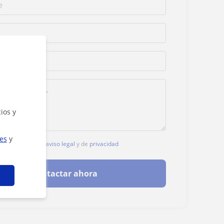
ios y
ies
y
, aceptas nuestro
aviso legal
y de
privacidad
Contactar ahora