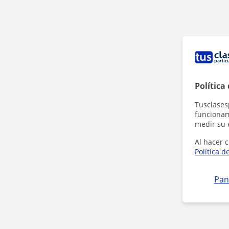
Política
Tusclases
funcionami
medir su 
Al hacer c
Política d
Pan