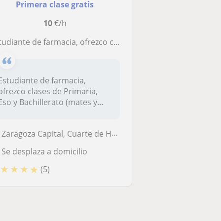
Primera clase gratis
10
€/h
iante de farmacia, ofrezco clases de Primaria, Eso y Bachillerato (mates y química), Puedo dar clases a pequeños grupos
Estudiante de farmacia,
ofrezco clases de Primaria,
Eso y Bachillerato (mates y
quím...
Zaragoza Capital, Cuarte de Huerva, Pastriz
Se desplaza a domicilio
★
★
★
★
(5)