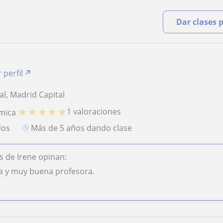
Dar clases 
 perfil
al, Madrid Capital
★
★
★
★
★
1 valoraciones
mica
dos
más de 5 años dando clase
 de Irene opinan:
a y muy buena profesora.