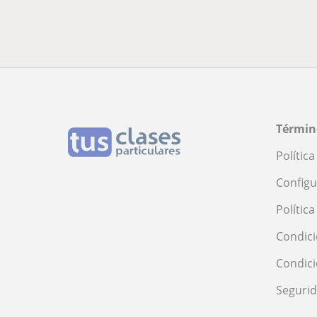
Términ
Polític
Configu
Polític
Condici
Condic
Seguri