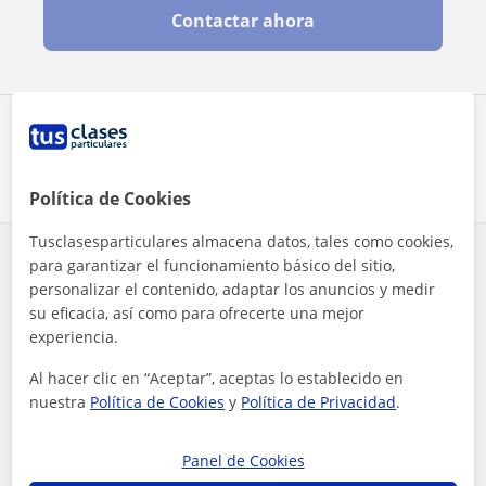
Contactar ahora
Comparte a este profesor
Política de Cookies
Tusclasesparticulares almacena datos, tales como cookies,
para garantizar el funcionamiento básico del sitio,
¿Hay algún error en este perfil?
Cuéntanos
personalizar el contenido, adaptar los anuncios y medir
su eficacia, así como para ofrecerte una mejor
Tus clases particulares
Primaria
Zaragoza
Alagón
experiencia.
doy clases particulares tanto a primaria como a eso
Al hacer clic en “Aceptar”, aceptas lo establecido en
Otros profesores de Primaria en Alagón
nuestra
Política de Cookies
y
Política de Privacidad
.
que pueden interesarte
Panel de Cookies