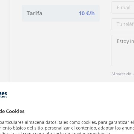
Tarifa
10
€/h
Al hacer clic
 de Cookies
¿Hay algún error en este perfil?
Cuéntanos
particulares almacena datos, tales como cookies, para garantizar el
ento básico del sitio, personalizar el contenido, adaptar los anunc
eficacia, así como para ofrecerte una mejor experiencia.