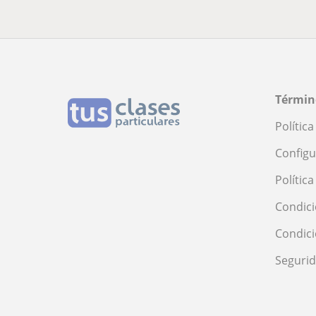
Términ
Polític
Configu
Polític
Condici
Condic
Seguri