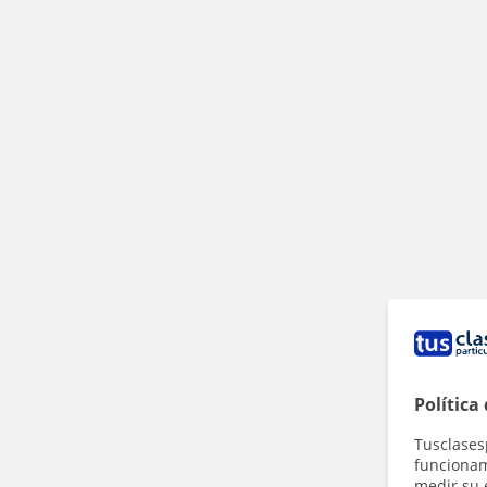
Política
Tusclases
funcionami
medir su 