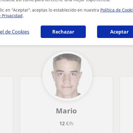
lic en “Aceptar”, aceptas lo establecido en nuestra
Política de Cook
e Privacidad
.
n Zaragoza que pueden interesarte
el de Cookies
Rechazar
Aceptar
Mario
12
€/h