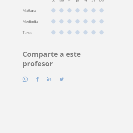
Lu
Ma
Mi
Ju
Vi
Sá
Do
Mañana
Mediodía
Tarde
Comparte a este
profesor