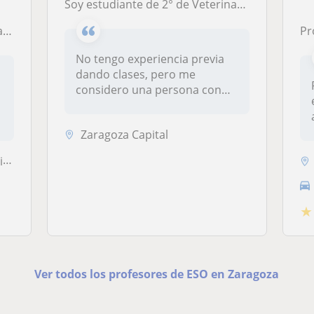
Soy estudiante de 2° de Veterinaria, dispuesto a ayudar a comprender las bases de cualquier asignatura de la ESO.
za
Pr
No tengo experiencia previa
dando clases, pero me
considero una persona con
gran cap...
Zaragoza Capital
l
★
Ver todos los profesores de ESO en Zaragoza