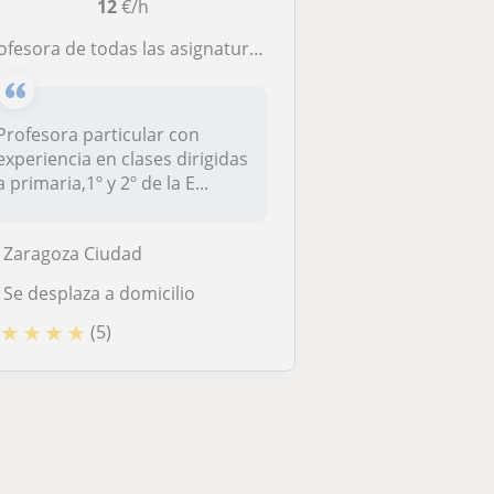
12
€/h
ofesora de todas las asignaturas para ESO y Primaria
Profesora particular con
experiencia en clases dirigidas
a primaria,1º y 2º de la E...
Zaragoza Ciudad
Se desplaza a domicilio
★
★
★
★
(5)