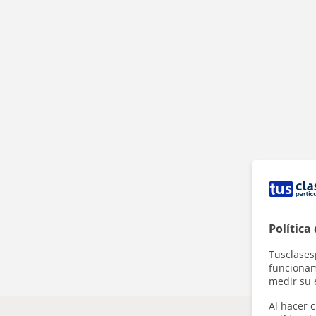
Política
Tusclases
funcionami
medir su 
Al hacer c