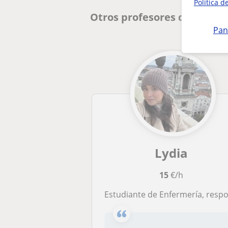
Política d
Otros profesores de Prima
Pan
Lydia
15
€/h
Estudiante de Enfermería, responsable y paciente, ofrezco clases de apoyo escolar en Zaragoza para niños de Primaria, ayudándoles