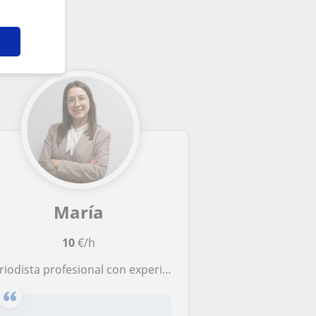
María
10
€/h
iodista profesional con experiencia en lengua castellana, marketing digital y formación