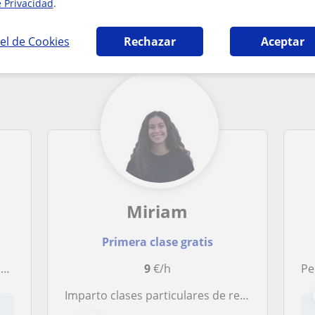
e Privacidad
.
ria en Zaragoza que pueden interesarte
el de Cookies
Rechazar
Aceptar
Miriam
Primera clase gratis
.
9
€/h
Per
Imparto clases particulares de refuerzo