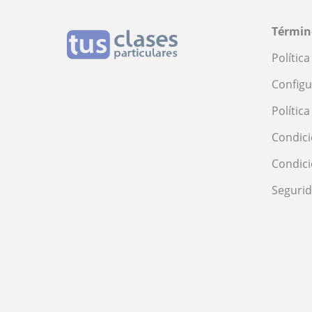
Términ
Polític
Configu
Polític
Condici
Condic
Seguri