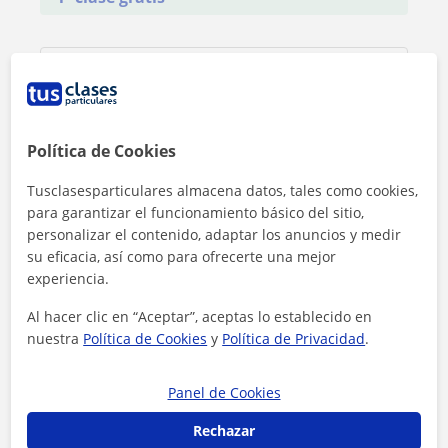
Política de Cookies
Tusclasesparticulares almacena datos, tales como cookies,
para garantizar el funcionamiento básico del sitio,
personalizar el contenido, adaptar los anuncios y medir
su eficacia, así como para ofrecerte una mejor
experiencia.
Al hacer clic en “Aceptar”, aceptas lo establecido en
nuestra
Política de Cookies
y
Política de Privacidad
.
Al hacer clic, aceptas nuestro
aviso legal
y de
privacidad
Panel de Cookies
Contactar ahora
Rechazar