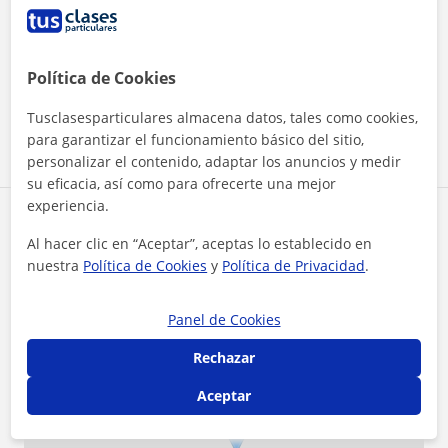
¿Quieres saber más de María?
Datos verificados
★
★
★
★
★
4 valoraciones
Política de Cookies
Ver perfil
Tusclasesparticulares almacena datos, tales como cookies,
para garantizar el funcionamiento básico del sitio,
personalizar el contenido, adaptar los anuncios y medir
su eficacia, así como para ofrecerte una mejor
experiencia.
Zona de María
Al hacer clic en “Aceptar”, aceptas lo establecido en
nuestra
Política de Cookies
y
Política de Privacidad
.
Localidades a las que se desplaza para dar clase
Tierz
Quicena
Huesca (Ciudad)
Panel de Cookies
Chimillas
Rechazar
Aceptar
+
−