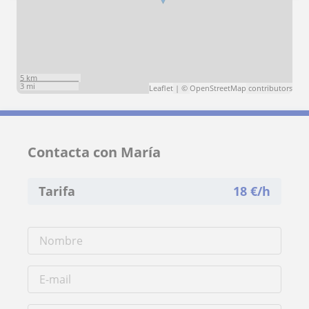
5 km
3 mi
Leaflet
| ©
OpenStreetMap
contributors
Contacta con María
Tarifa
18
€/h