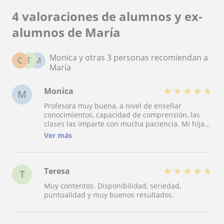
4 valoraciones de alumnos y ex-
alumnos de María
Monica y otras 3 personas recomiendan a
C
T
M
María
★
★
★
★
★
Monica
M
Profesora muy buena, a nivel de enseñar
conocimientos, capacidad de comprensión, las
clases las imparte con mucha paciencia. Mi hija
ha aprobado las matemáticas, y es más las
Ver más
comprende gracias a las explicaciones de María.
Gracias por el estupendo trabajo
★
★
★
★
★
Teresa
T
Muy contentos. Disponibilidad, seriedad,
puntualidad y muy buenos resultados.