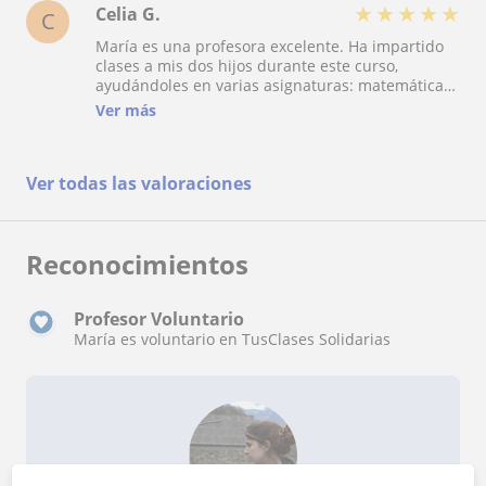
★
★
★
★
★
Celia G.
C
María es una profesora excelente. Ha impartido
clases a mis dos hijos durante este curso,
ayudándoles en varias asignaturas: matemáticas,
física y química, inglés... Mis hijos están muy
Ver más
contentos, y no sólo eso, se sienten más seguros
en sus estudios y han mejorado su rendimiento.
Gracias María!
Ver todas las valoraciones
Reconocimientos
Profesor Voluntario
María es voluntario en TusClases Solidarias