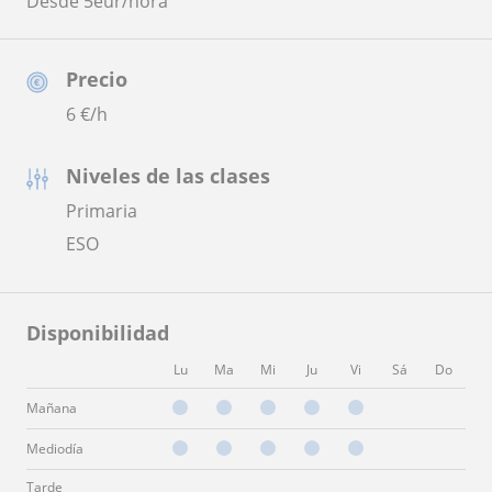
Desde 5eur/hora
Precio
6
€/h
Niveles de las clases
Primaria
ESO
Disponibilidad
Lu
Ma
Mi
Ju
Vi
Sá
Do
Mañana
Mediodía
Tarde