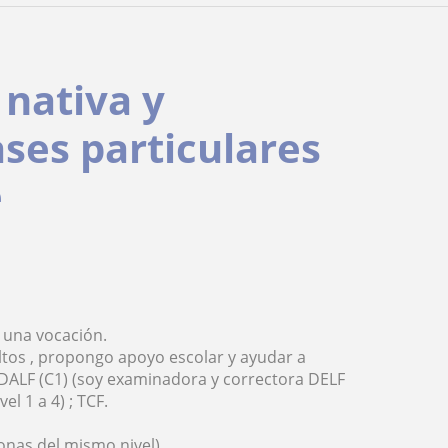
 nativa y
ases particulares
e
s una vocación.
ultos , propongo apoyo escolar y ayudar a
/ DALF (C1) (soy examinadora y correctora DELF
l 1 a 4) ; TCF.
onas del mismo nivel)