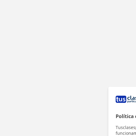
Política
Tusclases
funcionami