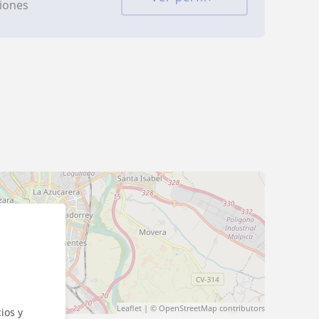
ciones
Leaflet
| ©
OpenStreetMap
contributors
ios y