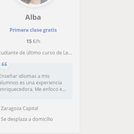
Alba
Primera clase gratis
15
€/h
iante de último curso de Lenguas Modernas de la Universidad de Zaragoza con competencias en inglés y francés.
Enseñar idiomas a mis
alumnos es una experiencia
enriquecedora. Me enfoco en
crear u...
Zaragoza Capital
Se desplaza a domicilio