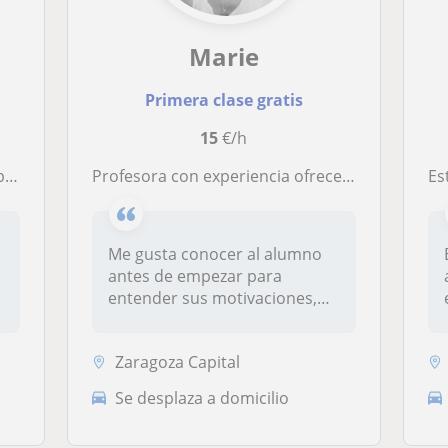
Marie
Primera clase gratis
15
€/h
so
Profesora con experiencia ofrece clases personalizadas de Francés y/o Inglés para niños, adolecentes y/o adultos. Más info contacta conmigo
Estud
Me gusta conocer al alumno
antes de empezar para
entender sus motivaciones,
sus form...
Zaragoza Capital
Se desplaza a domicilio