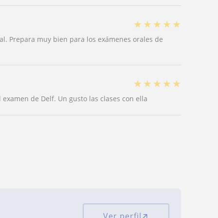
★
★
★
★
★
al. Prepara muy bien para los exámenes orales de
★
★
★
★
★
 examen de Delf. Un gusto las clases con ella
Ver perfil