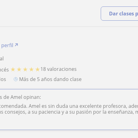
Dar clases 
 perfil
al
★
★
★
★
★
18 valoraciones
ncés
dos
más de 5 años dando clase
s de Amel opinan:
comendada. Amel es sin duda una excelente profesora, ade
us consejos, a su paciencia y a su pasión por la enseñanza, m