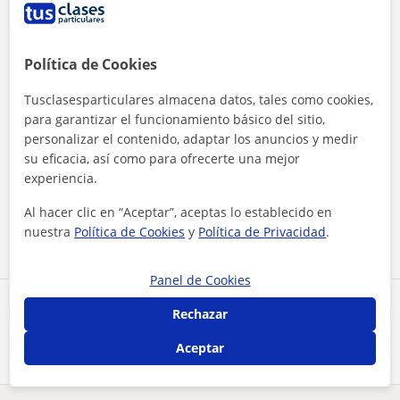
Política de Cookies
Tusclasesparticulares almacena datos, tales como cookies,
para garantizar el funcionamiento básico del sitio,
personalizar el contenido, adaptar los anuncios y medir
su eficacia, así como para ofrecerte una mejor
Al hacer clic, aceptas nuestro
aviso legal
y de
privacidad
experiencia.
Al hacer clic en “Aceptar”, aceptas lo establecido en
Contactar ahora
nuestra
Política de Cookies
y
Política de Privacidad
.
Panel de Cookies
Comparte a este profesor
Rechazar
Aceptar