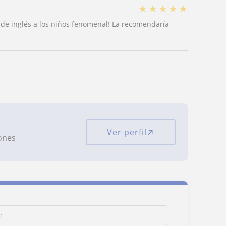
★
★
★
★
★
 de inglés a los niños fenomenal! La recomendaría
Ver perfil
iones