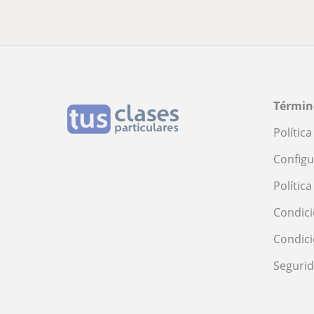
Términ
Polític
Configu
Polític
Condici
Condic
Seguri