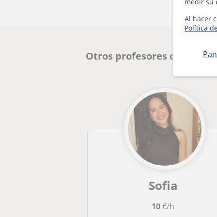
medir su 
Al hacer c
Política d
Pan
Otros profesores de B1 PET
Sofia
10
€/h