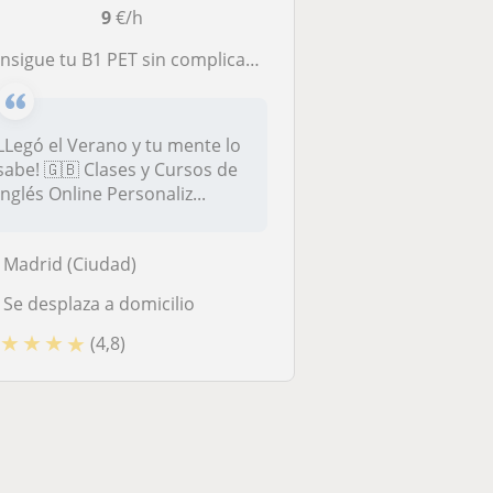
9
€/h
sigue tu B1 PET sin complicaciones. Clases Online a tu ritmo este verano
LLegó el Verano y tu mente lo
sabe! 🇬🇧 Clases y Cursos de
Inglés Online Personaliz...
Madrid (Ciudad)
Se desplaza a domicilio
★
★
★
★
(4,8)