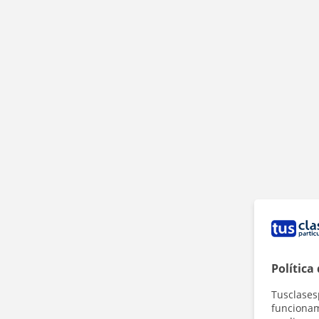
Política
Tusclases
funcionami