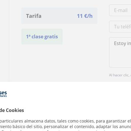
Tarifa
11
€/h
1ª clase gratis
Al hacer clic
 de Cookies
particulares almacena datos, tales como cookies, para garantizar el
¿Hay algún error en este perfil?
Cuéntanos
ento básico del sitio, personalizar el contenido, adaptar los anunc