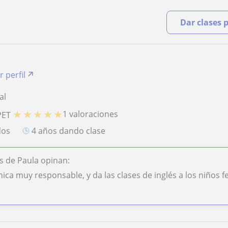
Dar clases 
r perfil
al
★
★
★
★
★
1 valoraciones
PET
dos
4 años dando clase
 de Paula opinan:
hica muy responsable, y da las clases de inglés a los niño