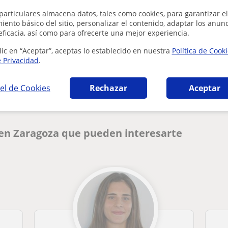
particulares almacena datos, tales como cookies, para garantizar el
ento básico del sitio, personalizar el contenido, adaptar los anunc
eficacia, así como para ofrecerte una mejor experiencia.
lic en “Aceptar”, aceptas lo establecido en nuestra
Política de Cook
¿Hay algún error en este perfil?
Cuéntanos
e Privacidad
.
el de Cookies
Rechazar
Aceptar
 en Zaragoza que pueden interesarte