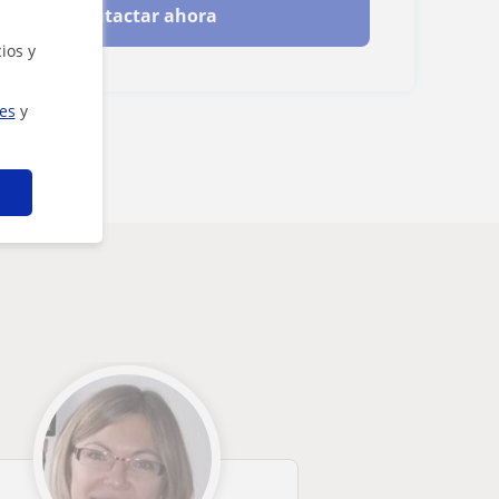
Contactar ahora
ios y
ies
y