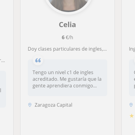
Celia
6
€/h
Doy clases particulares de ingles, tambien biología en inglés si algún alumno lo necesita. Precio económico
Ing
ia
Tengo un nivel c1 de ingles
acreditado. Me gustaría que la
gente aprendiera conmigo...
l
Zaragoza Capital
★