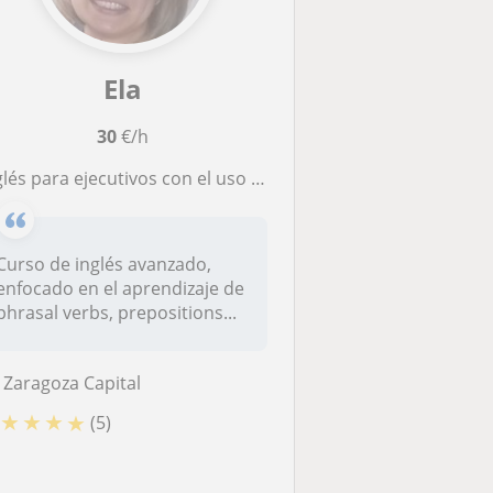
Ela
30
€/h
lés para ejecutivos con el uso de reglas nemotécnicas
Curso de inglés avanzado,
enfocado en el aprendizaje de
phrasal verbs, prepositions...
Zaragoza Capital
★
★
★
★
(5)