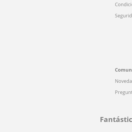
Condic
Seguri
Comun
Noveda
Pregunt
Fantásti