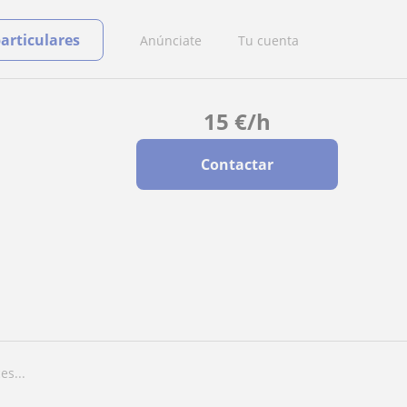
particulares
Anúnciate
Tu cuenta
15
€
/h
Contactar
es...