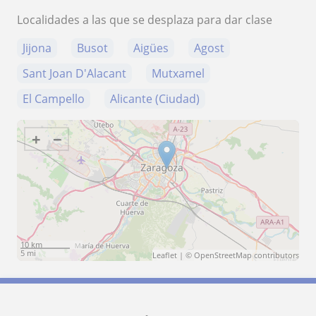
Localidades a las que se desplaza para dar clase
Jijona
Busot
Aigües
Agost
Sant Joan D'Alacant
Mutxamel
El Campello
Alicante (Ciudad)
+
−
10 km
5 mi
Leaflet
| ©
OpenStreetMap
contributors