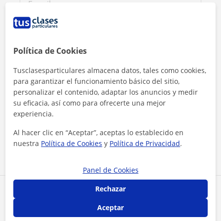
Política de Cookies
Tusclasesparticulares almacena datos, tales como cookies,
para garantizar el funcionamiento básico del sitio,
personalizar el contenido, adaptar los anuncios y medir
su eficacia, así como para ofrecerte una mejor
Al hacer clic, aceptas nuestro
aviso legal
y de
privacidad
experiencia.
Al hacer clic en “Aceptar”, aceptas lo establecido en
Contactar ahora
nuestra
Política de Cookies
y
Política de Privacidad
.
Panel de Cookies
Rechazar
Comparte a este profesor
Aceptar