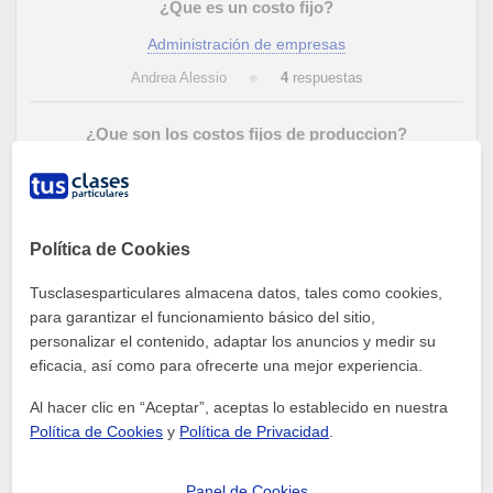
¿Que es un costo fijo?
Administración de empresas
Andrea Alessio
4
respuestas
¿Que son los costos fijos de produccion?
Administración de empresas
Andrea Alessio
3
respuestas
Política de Cookies
1
Tusclasesparticulares almacena datos, tales como cookies,
para garantizar el funcionamiento básico del sitio,
personalizar el contenido, adaptar los anuncios y medir su
eficacia, así como para ofrecerte una mejor experiencia.
Preguntas
Al hacer clic en “Aceptar”, aceptas lo establecido en nuestra
Bienvenid@ a la zona de preguntas y respuestas de
Política de Cookies
y
Política de Privacidad
.
Tusclasesparticulares España. Puedes realizar preguntas
específicas sobre el aprendizaje de cualquier materia o
Panel de Cookies