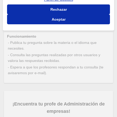
idioma y recibir respuestas de la comunidad de Tusclases.
Utiliza esta zona si tienes una duda puntual sobre un idioma
Rechazar
o asignatura. Recuerda que dispones de miles de profesores
a los que puedes contratar clases para aprender
Aceptar
rápidamente.
Funcionamiento
- Publica tu pregunta sobre la materia o el idioma que
necesites.
- Consulta las preguntas realizadas por otros usuarios y
valora las respuestas recibidas.
- Espera a que los profesores respondan a tu consulta (te
avisaremos por e-mail).
¡Encuentra tu profe de Administración de
empresas!