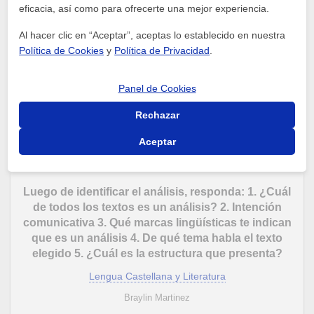
eficacia, así como para ofrecerte una mejor experiencia.
Escriba un relato corto, en el cual aparezcan las
siguientes palabras: Desempleado - inexperto -
Al hacer clic en “Aceptar”, aceptas lo establecido en nuestra
impuntual - subdirector – ilegal – ex trabajador –
Política de Cookies
y
Política de Privacidad
.
reiniciar – reenganche- trampa-milagro-amigos-
fiesta-mamá-sacerdote.
Panel de Cookies
Lengua Castellana y Literatura
Rechazar
Canela
1
respuestas
Aceptar
Luego de identificar el análisis, responda: 1. ¿Cuál
de todos los textos es un análisis? 2. Intención
comunicativa 3. Qué marcas lingüísticas te indican
que es un análisis 4. De qué tema habla el texto
elegido 5. ¿Cuál es la estructura que presenta?
Lengua Castellana y Literatura
Braylin Martinez