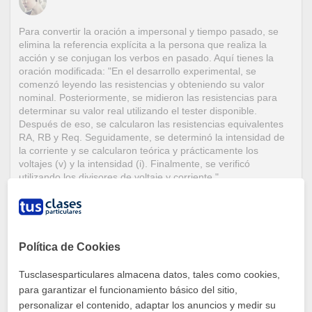
Para convertir la oración a impersonal y tiempo pasado, se
elimina la referencia explícita a la persona que realiza la
acción y se conjugan los verbos en pasado. Aquí tienes la
oración modificada: "En el desarrollo experimental, se
comenzó leyendo las resistencias y obteniendo su valor
nominal. Posteriormente, se midieron las resistencias para
determinar su valor real utilizando el tester disponible.
Después de eso, se calcularon las resistencias equivalentes
RA, RB y Req. Seguidamente, se determinó la intensidad de
la corriente y se calcularon teórica y prácticamente los
voltajes (v) y la intensidad (i). Finalmente, se verificó
utilizando los divisores de voltaje y corriente."
0
Escribe una respuesta
Política de Cookies
Preguntas relacionadas
Tusclasesparticulares almacena datos, tales como cookies,
para garantizar el funcionamiento básico del sitio,
personalizar el contenido, adaptar los anuncios y medir su