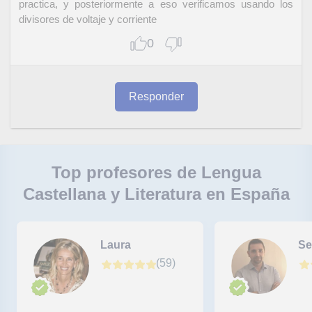
practica, y posteriormente a eso verificamos usando los
divisores de voltaje y corriente
0
Responder
Top profesores de Lengua
Castellana y Literatura en España
Laura
Se
(
59
)