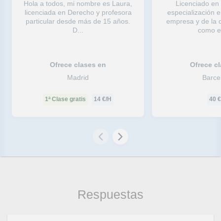
Hola a todos, mi nombre es Laura,
Licenciado en
licenciada en Derecho y profesora
especialización 
particular desde más de 15 años.
empresa y de la c
D...
como en
Ofrece clases en
Ofrece c
Madrid
Barce
1ª Clase gratis
14
€/H
40
€
Respuestas