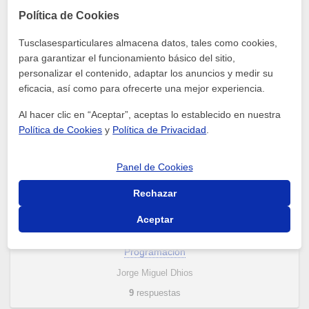
Qué es una cookie?
Política de Cookies
Programación
Tusclasesparticulares almacena datos, tales como cookies,
Alejo Test
para garantizar el funcionamiento básico del sitio,
5
respuestas
personalizar el contenido, adaptar los anuncios y medir su
eficacia, así como para ofrecerte una mejor experiencia.
Al hacer clic en “Aceptar”, aceptas lo establecido en nuestra
¿Qué es un diagrama de flujo?
Política de Cookies
y
Política de Privacidad
.
Programación
Jenny Holguín
Panel de Cookies
14
respuestas
Rechazar
Aceptar
¿Donde puedo aprender Python, básico.?
Programación
Jorge Miguel Dhios
9
respuestas