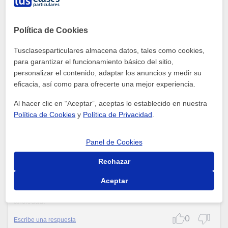
Ayudarlos a motivarse y demostrándoles que no hay de que
preocuparse
Política de Cookies
0
Escribe una respuesta
Tusclasesparticulares almacena datos, tales como cookies,
para garantizar el funcionamiento básico del sitio,
Leyanis Horta
personalizar el contenido, adaptar los anuncios y medir su
eficacia, así como para ofrecerte una mejor experiencia.
Recuérdales los Aspectos Positivos del Colegio Los aspectos
Al hacer clic en “Aceptar”, aceptas lo establecido en nuestra
divertidos del colegio, como los amigos, las actividades
especiales o los proyectos creativos, puede ayudar a reducir
Política de Cookies
y
Política de Privacidad
.
el miedo al cambio. Incluso puedes organizar un encuentro
con sus amigos antes del regreso para que sientan apoyo
Panel de Cookies
social y vean el regreso como una oportunidad para
reconectar. Si, a pesar de tus esfuerzos, notas que el estrés
Rechazar
de tus hijos persiste y afecta su comportamiento o salud,
considera consultar con un psicólogo infantil. Un profesional
Aceptar
puede ayudar a identificar si existe alguna causa subyacente
y proporcionarles herramientas específicas para gestionar su
ansiedad.
0
Escribe una respuesta