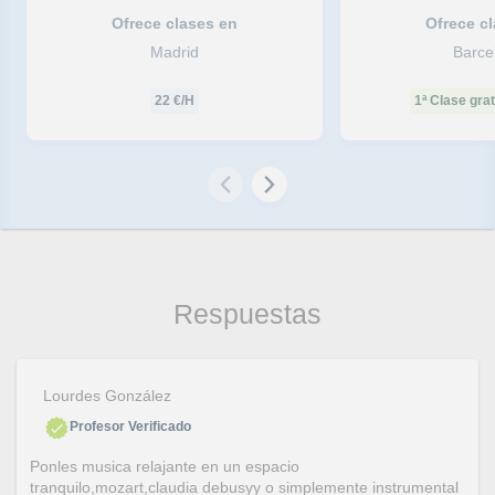
Ofrece clases en
Ofrece c
Madrid
Barce
22
€/H
1ª Clase grat
Respuestas
Lourdes González
Profesor Verificado
Ponles musica relajante en un espacio
tranquilo,mozart,claudia debusyy o simplemente instrumental