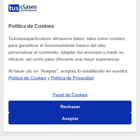
específicas sobre el aprendizaje de cualquier materia o
idioma y recibir respuestas de la comunidad de Tusclases.
Utiliza esta zona si tienes una duda puntual sobre un idioma
o asignatura. Recuerda que dispones de miles de profesores
Política de Cookies
a los que puedes contratar clases para aprender
Tusclasesparticulares almacena datos, tales como cookies,
rápidamente.
para garantizar el funcionamiento básico del sitio,
personalizar el contenido, adaptar los anuncios y medir su
Funcionamiento
eficacia, así como para ofrecerte una mejor experiencia.
- Publica tu pregunta sobre la materia o el idioma que
necesites.
Al hacer clic en “Aceptar”, aceptas lo establecido en nuestra
- Consulta las preguntas realizadas por otros usuarios y
Política de Cookies
y
Política de Privacidad
.
valora las respuestas recibidas.
- Espera a que los profesores respondan a tu consulta (te
Panel de Cookies
avisaremos por e-mail).
Rechazar
Aceptar