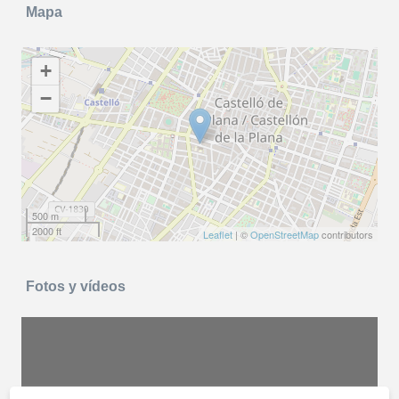
Mapa
+
−
500 m
2000 ft
Leaflet
| ©
OpenStreetMap
contributors
Fotos y vídeos