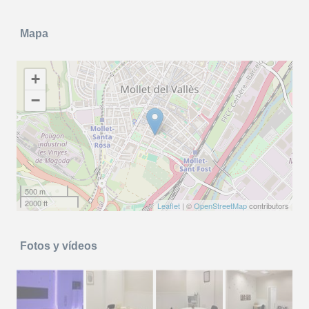
Mapa
+
−
500 m
2000 ft
Leaflet
| ©
OpenStreetMap
contributors
Fotos y vídeos