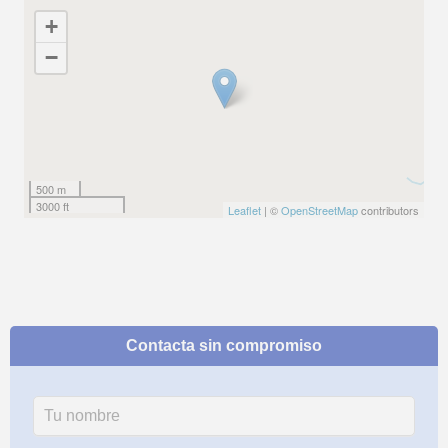
+
−
500 m
3000 ft
Leaflet
| ©
OpenStreetMap
contributors
Contacta sin compromiso