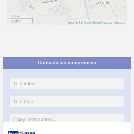
500 m
2000 ft
Leaflet
| ©
OpenStreetMap
contributors
Contacta sin compromiso